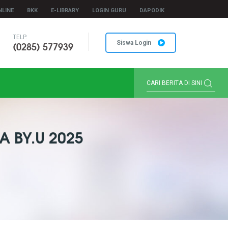
NLINE
BKK
E-LIBRARY
LOGIN GURU
DAPODIK
TELP.
(0285) 577939
Siswa Login
A BY.U 2025