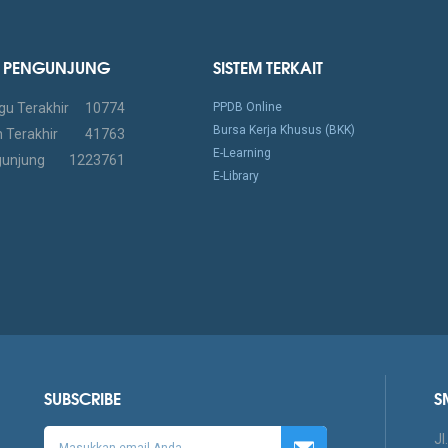
IK PENGUNJUNG
SISTEM TERKAIT
gu Terakhir
10774
PPDB Online
Bursa Kerja Khusus (BKK)
 Terakhir
41763
E-Learning
gunjung
1223761
E-Library
SUBSCRIBE
S
Jl